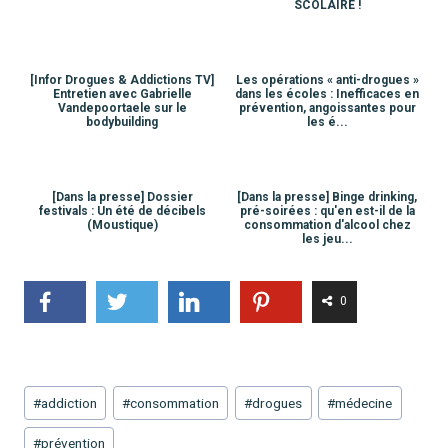
SCOLAIRE !
[Infor Drogues & Addictions TV]
Les opérations « anti-drogues »
Entretien avec Gabrielle
dans les écoles : Inefficaces en
Vandepoortaele sur le
prévention, angoissantes pour
bodybuilding
les é...
[Dans la presse] Dossier
[Dans la presse] Binge drinking,
festivals : Un été de décibels
pré-soirées : qu'en est-il de la
(Moustique)
consommation d'alcool chez
les jeu...
0
Étiquettes
#
addiction
#
consommation
#
drogues
#
médecine
de
#
prévention
la