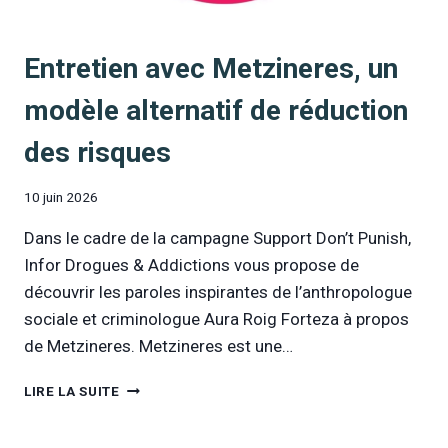
O
L
Entretien avec Metzineres, un
I
C
modèle alternatif de réduction
I
È
des risques
R
E
E
10 juin 2026
N
É
Dans le cadre de la campagne Support Don’t Punish,
C
Infor Drogues & Addictions vous propose de
O
découvrir les paroles inspirantes de l’anthropologue
L
E
sociale et criminologue Aura Roig Forteza à propos
N
de Metzineres. Metzineres est une…
E
P
E
LIRE LA SUITE
E
N
U
T
T