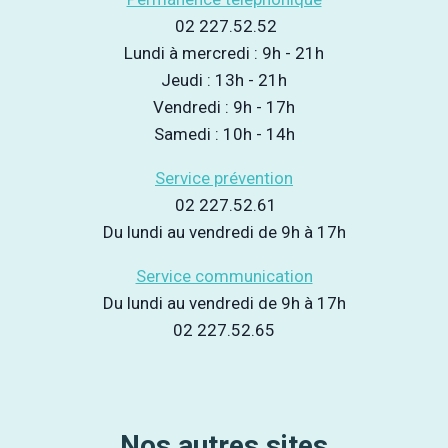
D
O
02 227.52.52
U
J
C
Lundi à mercredi : 9h - 21h
E
T
Jeudi : 13h - 21h
T
I
D
Vendredi : 9h - 17h
O
’
Samedi : 10h - 14h
N
O
D
R
Service prévention
E
I
S
02 227.52.61
E
R
N
Du lundi au vendredi de 9h à 17h
I
T
S
A
Service communication
Q
T
Du lundi au vendredi de 9h à 17h
U
I
E
02 227.52.65
O
S
N
P
O
U
R
Nos autres sites