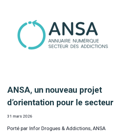
R
T
E
E
T
N
I
I
E
R
N
L
A
I
V
E
E
U
C
D
M
E
E
P
T
O
Z
L
ANSA, un nouveau projet
I
I
N
T
d’orientation pour le secteur
E
I
R
Q
E
31 mars 2026
U
S
E
,
Porté par Infor Drogues & Addictions, ANSA
D
U