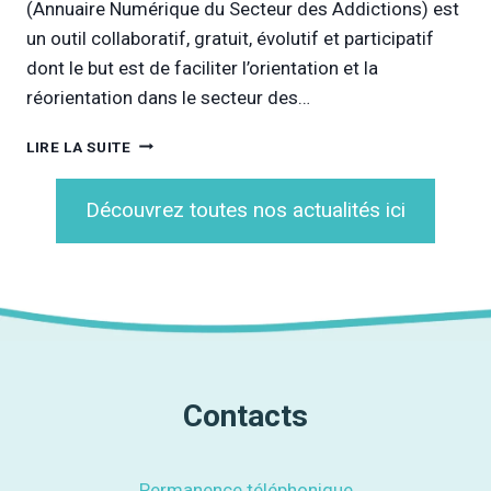
(Annuaire Numérique du Secteur des Addictions) est
E
N
P
un outil collaboratif, gratuit, évolutif et participatif
M
R
O
dont le but est de faciliter l’orientation et la
É
D
réorientation dans le secteur des…
V
È
E
L
A
N
LIRE LA SUITE
E
N
T
A
S
I
L
Découvrez toutes nos actualités ici
A
O
T
,
N
E
U
R
N
N
N
A
O
T
U
I
V
F
E
Contacts
D
A
E
U
R
P
É
R
Permanence téléphonique