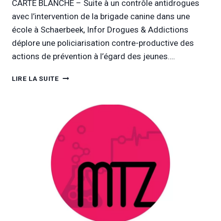
CARTE BLANCHE – Suite à un contrôle antidrogues
avec l’intervention de la brigade canine dans une
école à Schaerbeek, Infor Drogues & Addictions
déplore une policiarisation contre-productive des
actions de prévention à l’égard des jeunes….
L
LIRE LA SUITE
’
I
N
T
E
R
V
E
N
T
I
O
N
P