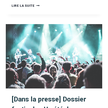
[DANS
LIRE LA SUITE
LA
PRESSE]
LA
XYLAZINE
EST-
ELLE
ARRIVÉE
EN
BELGIQUE
?
(BEL
RTL)
[Dans la presse] Dossier