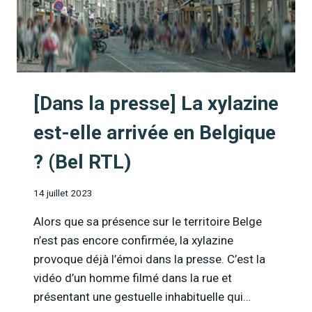
LA
CONSOMMATION
D’ALCOOL
CHEZ
LES
JEUNES
EN
[Dans la presse] La xylazine
BELGIQUE
?
est-elle arrivée en Belgique
(RTBF)
? (Bel RTL)
14 juillet 2023
Alors que sa présence sur le territoire Belge
n’est pas encore confirmée, la xylazine
provoque déjà l’émoi dans la presse. C’est la
vidéo d’un homme filmé dans la rue et
présentant une gestuelle inhabituelle qui…