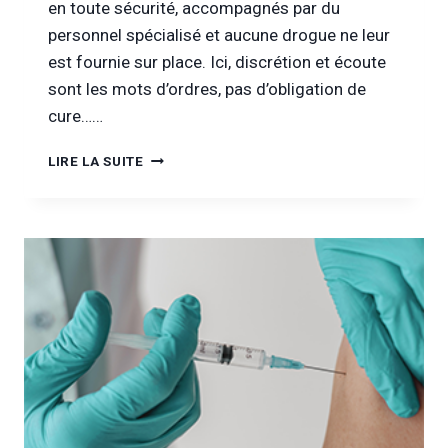
en toute sécurité, accompagnés par du
personnel spécialisé et aucune drogue ne leur
est fournie sur place. Ici, discrétion et écoute
sont les mots d’ordres, pas d’obligation de
cure……
[INFOR
LIRE LA SUITE
DROGUES
&
ADDICTIONS
TV]
ENTRETIEN
AVEC
TRANSIT
:
GATE,
SALLE
DE
CONSOMMATION
À