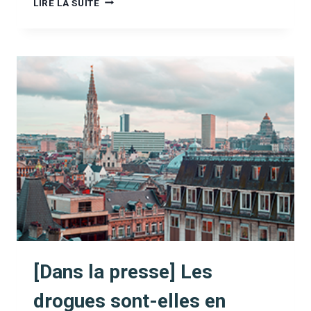
LIRE LA SUITE
LA
PRESSE]
UN
VACCIN
POUR
ARRÊTER
LA
COCAÏNE,
C’EST
POSSIBLE
?
(BEL
RTL)
[Dans la presse] Les
drogues sont-elles en