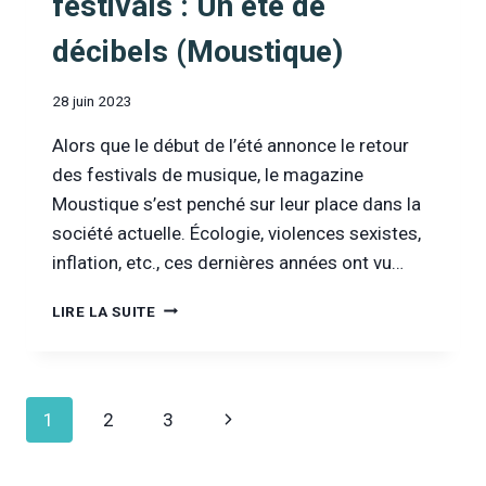
festivals : Un été de
décibels (Moustique)
28 juin 2023
Alors que le début de l’été annonce le retour
des festivals de musique, le magazine
Moustique s’est penché sur leur place dans la
société actuelle. Écologie, violences sexistes,
inflation, etc., ces dernières années ont vu…
[DANS
LIRE LA SUITE
LA
PRESSE]
DOSSIER
FESTIVALS
Navigation
Page
1
2
3
:
UN
de
suivante
ÉTÉ