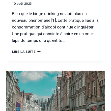
10 août 2023
Bien que le binge drinking ne soit plus un
nouveau phénomène [1], cette pratique liée à la
consommation d’alcool continue d’inquiéter.
Une pratique qui consiste à boire en un court
laps de temps une quantité…
[DANS
LIRE LA SUITE
LA
PRESSE]
BINGE
DRINKING,
PRÉ-
SOIRÉES
:
QU’EN
EST-
IL
DE