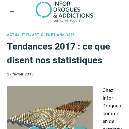
Aller
au
contenu
ACTUALITÉS, ARTICLES ET ANALYSES
Tendances 2017 : ce que
disent nos statistiques
27 février 2018
Chez
Infor-
Drogues
comme
en de
nombreu