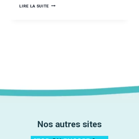
SALLES
LIRE LA SUITE
DE
CONSOMMATION
À
MOINDRE
RISQUE
e
:
EN
ante
FINIR
AVEC
LES
IDÉES
REÇUES
Nos autres sites