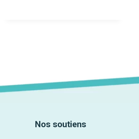
UNE
DROGUE
POUR
VIOLER ?
ALLONS
PLUS
LOIN.
Nos soutiens