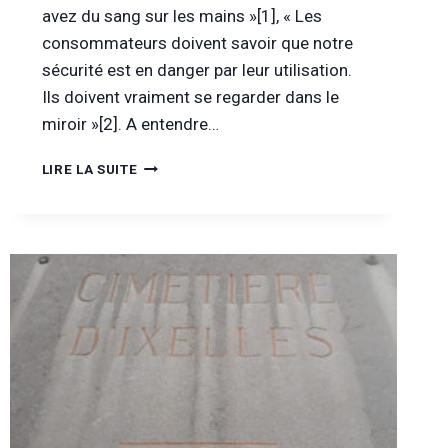
avez du sang sur les mains »[1], « Les
consommateurs doivent savoir que notre
sécurité est en danger par leur utilisation.
Ils doivent vraiment se regarder dans le
miroir »[2]. A entendre…
CHERS
LIRE LA SUITE
ÉTATS
PROHIBITIONNISTES,
VOUS
AVEZ
DU
SANG
SUR
LES
MAINS