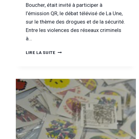
Boucher, était invité à participer à
l’émission QR, le débat télévisé de La Une,
sur le thème des drogues et de la sécurité.
Entre les violences des réseaux criminels
à…
[DANS
LIRE LA SUITE
LA
PRESSE]
QR
LE
DÉBAT
:
PLUS
DE
DROGUES,
MOINS
DE
SÉCURITÉ
?