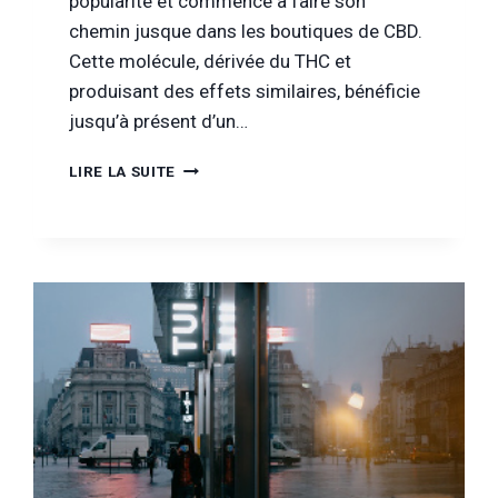
popularité et commence à faire son
chemin jusque dans les boutiques de CBD.
Cette molécule, dérivée du THC et
produisant des effets similaires, bénéficie
jusqu’à présent d’un…
[DANS
LIRE LA SUITE
LA
PRESSE]
ALERTE
AU
NOUVEAU
CANNABINOÏDE
HHC
(MEDIQUALITY)