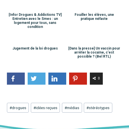
[Infor Drogues & Addictions TV]
Fouiller les élèves, une
Entretien avec le Smes : un
pratique néfaste
logement pour tous, sans
condition
Jugement de la loi drogues
[Dans la presse] Un vaccin pour
arrêter la cocaïne, c'est
possible ? (Bel RTL)
0
Étiquettes
#
drogues
#
idées reçues
#
médias
#
stéréotypes
de
la
publication :