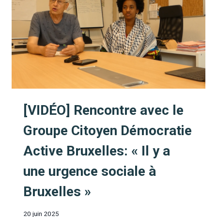
ET
CHERCHEUSE
AU
CIRTES:
« COMMENT
FAIRE
SON
BOULOT
DE
TRAVAILLEUR
SOCIAL
[VIDÉO] Rencontre avec le
SANS
EXCLURE
Groupe Citoyen Démocratie
LES
SITUATIONS
Active Bruxelles: « Il y a
LES
PLUS
une urgence sociale à
COMPLEXES »
Bruxelles »
20 juin 2025