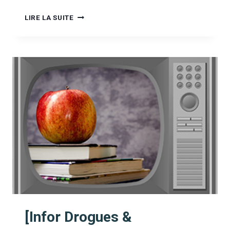
[INFOR
LIRE LA SUITE
DROGUES
&
ADDICTIONS
TV]
ENTRETIEN
AVEC
MARK
HUNYADI
:
LE
NUMÉRIQUE,
LA
CONFIANCE
ET
LA
SANTÉ
[Infor Drogues &