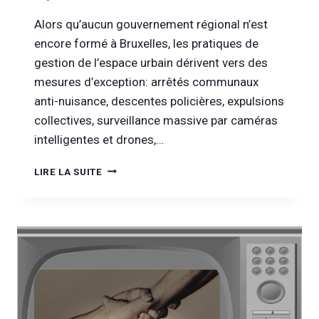
Alors qu’aucun gouvernement régional n’est
encore formé à Bruxelles, les pratiques de
gestion de l’espace urbain dérivent vers des
mesures d’exception: arrêtés communaux
anti-nuisance, descentes policières, expulsions
collectives, surveillance massive par caméras
intelligentes et drones,…
[VIDÉO]
LIRE LA SUITE
RENCONTRE
AVEC
LE
GROUPE
CITOYEN
DÉMOCRATIE
ACTIVE
BRUXELLES:
« IL
Y