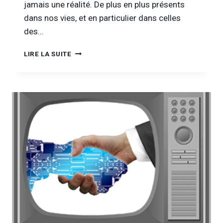
jamais une réalité. De plus en plus présents
dans nos vies, et en particulier dans celles
des…
[INFOR
LIRE LA SUITE
DROGUES
&
ADDICTIONS
TV]
AVEC
THOMAS
GAON,
CONSTRUIRE
DES
NOUVEAUX
REPÈRES
À
L’ÈRE
DE
LA
TRANSITION