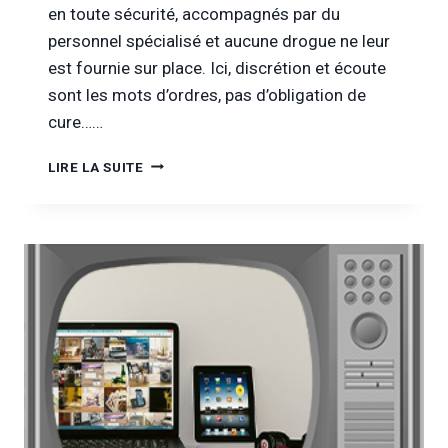
en toute sécurité, accompagnés par du
personnel spécialisé et aucune drogue ne leur
est fournie sur place. Ici, discrétion et écoute
sont les mots d’ordres, pas d’obligation de
cure……
[INFOR
LIRE LA SUITE
DROGUES
&
ADDICTIONS
TV]
ENTRETIEN
AVEC
TRANSIT
:
GATE,
SALLE
DE
CONSOMMATION
À