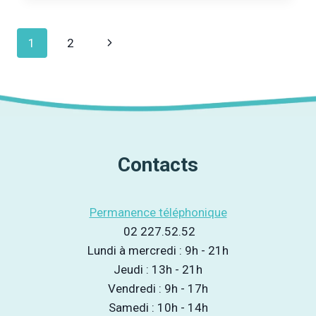
ADDICTIONS
TV]
Navigation
Page
1
2
ENTRETIEN
AVEC
de
suivante
NICOLAS
ANCION,
page
AUTEUR
ET
INTERVENANT
DANS
Contacts
LES
ÉCOLES
Permanence téléphonique
02 227.52.52
Lundi à mercredi : 9h - 21h
Jeudi : 13h - 21h
Vendredi : 9h - 17h
Samedi : 10h - 14h