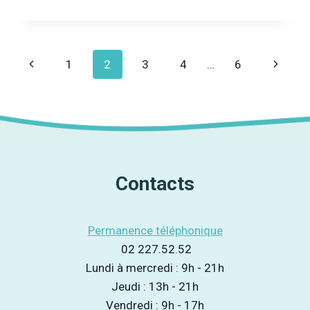
NOUVEAU
POUR
LE
GROUPE
Navigation
Page
Page
1
2
3
4
…
6
« JEUNES,
ALCOOL
de
précédente
suivant
&
SOCIÉTÉ »
page
Contacts
Permanence téléphonique
02 227.52.52
Lundi à mercredi : 9h - 21h
Jeudi : 13h - 21h
Vendredi : 9h - 17h