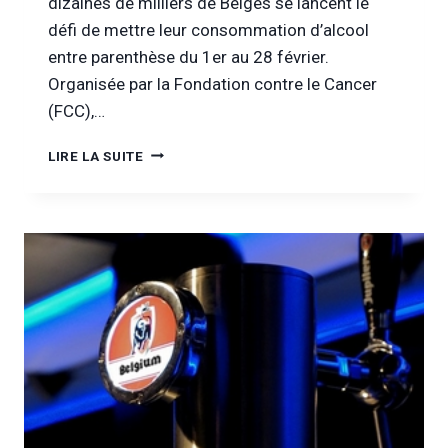
dizaines de milliers de Belges se lancent le
défi de mettre leur consommation d’alcool
entre parenthèse du 1er au 28 février.
Organisée par la Fondation contre le Cancer
(FCC),…
LA
LIRE LA SUITE
TROISIÈME
TOURNÉE
MINÉRALE
DÉBUTE
CE
VENDREDI