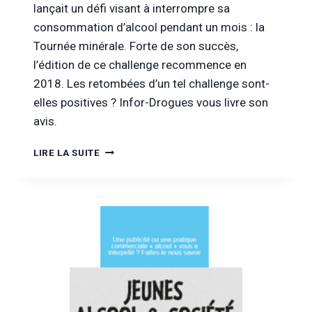
lançait un défi visant à interrompre sa
consommation d’alcool pendant un mois : la
Tournée minérale. Forte de son succès,
l’édition de ce challenge recommence en
2018. Les retombées d’un tel challenge sont-
elles positives ? Infor-Drogues vous livre son
avis.
TOURNÉE
LIRE LA SUITE
MINÉRALE
:
C’EST
REPARTI
POUR
UN
MOIS
SANS
ALCOOL
!