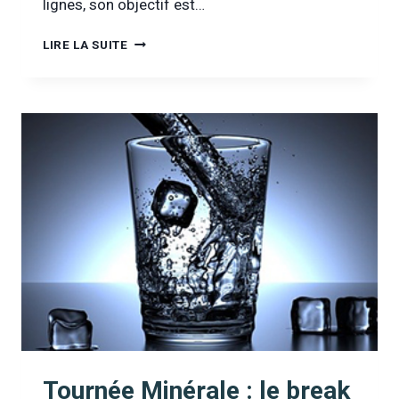
lignes, son objectif est…
PROPOSITION
LIRE LA SUITE
DE
LOI
SUR
LA
PROTECTION
PRÉNATALE
:
UN
INCROYABLE
RETOUR
EN
ARRIÈRE
Tournée Minérale : le break