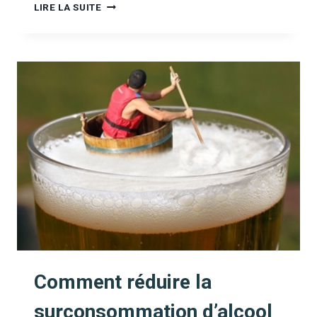
INTERDIRE
LIRE LA SUITE
TOUT
ALCOOL
JUSQU’À
18
ANS
:
ET
SI
ON
AVAIT
UNE
MEILLEURE
IDÉE
?
Comment réduire la
surconsommation d’alcool