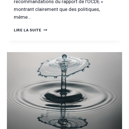
recommandations du rapport de l’OCDE «
montrant clairement que des politiques,
même…
LES
LIRE LA SUITE
PISTES
DE
L’OCDE
POUR
RÉDUIRE
LES
COÛTS
LIÉS
À
LA
CONSOMMATION
D’ALCOOL