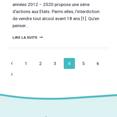
années 2012 – 2020 propose une série
d’actions aux Etats. Parmi elles, l’interdiction
de vendre tout alcool avant 18 ans [1]. Qu’en
penser…
INTERDIRE
LIRE LA SUITE
LA
BIÈRE
JUSQU’À
18
Navigation
Page
1
2
3
4
5
6
ANS.
EST-
de
précédente
Page
CE
UNE
page
suivante
BONNE
IDÉE
?