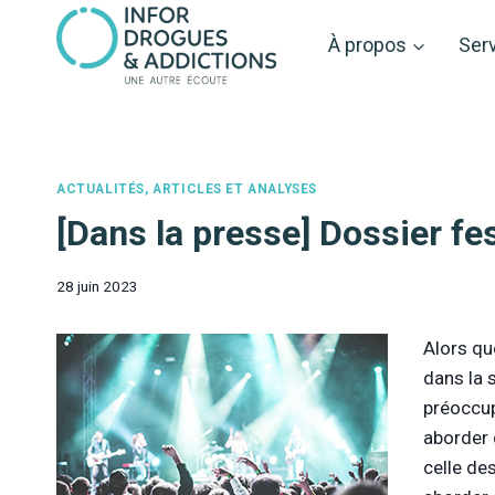
Aller
au
À propos
Ser
contenu
ACTUALITÉS, ARTICLES ET ANALYSES
[Dans la presse] Dossier fe
28 juin 2023
Alors qu
dans la s
préoccup
aborder 
celle de