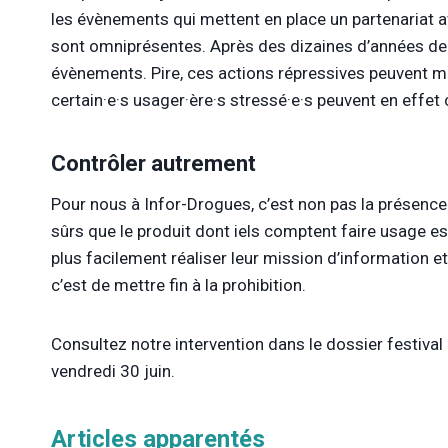
les évènements qui mettent en place un partenariat a
sont omniprésentes. Après des dizaines d’années de fo
évènements. Pire, ces actions répressives peuvent mê
certain·e
·
s
usager·ère
·
s
stressé
·
e
·
s peuvent en effet
Contrôler autrement
Pour nous à Infor-Drogues, c’est non pas la présence 
sûrs que le produit dont iels comptent faire usage e
plus facilement réaliser leur mission d’information et
c’est de mettre fin à la prohibition.
Consultez notre intervention dans le dossier festiva
vendredi 30 juin.
Articles apparentés