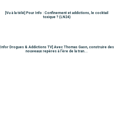
[Vu à la télé] Pour Info : Confinement et addictions, le cocktail
toxique ? (LN24)
[Infor Drogues & Addictions TV] Avec Thomas Gaon, construire des
nouveaux repères à l'ère de la tran...