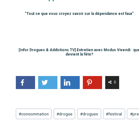
"Tout ce que vous croyez savoir sur la dépendance est faux"
[Infor Drogues & Addictions TV] Entretien avec Modus Vivendi : qu
devient la fête?
0
Étiquettes
#
consommation
#
drogue
#
drogues
#
festival
#
pre
de
la
publication :