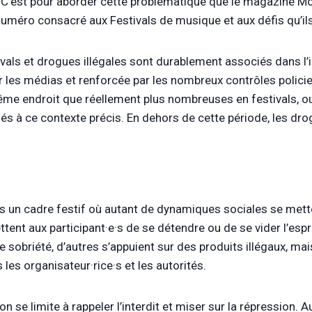
 C’est pour aborder cette problématique que le magazine Mo
numéro consacré aux Festivals de musique et aux défis qu’ils
ivals et drogues illégales sont durablement associés dans l’i
es médias et renforcée par les nombreux contrôles policier
ême endroit que réellement plus nombreuses en festivals, ou
iés à ce contexte précis. En dehors de cette période, les dr
n cadre festif où autant de dynamiques sociales se mettent
tent aux participant
·
e
·
s de se détendre ou de se vider l’espr
ute sobriété, d’autres s’appuient sur des produits illégaux, ma
s les
organisateur·rice
·
s
et les autorités.
ion se limite à rappeler l’interdit et miser sur la répression.