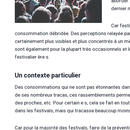
aborder.
dernier 
Car fest
consommation débridée. Des perceptions relayée par l
certainement plus visibles et plus concentrés à un m
sont également pour la plupart très occasionnels et l
festivalier·ère·s
.
Un contexte particulier
Des consommations qui ne sont pas étonnantes dans u
de ses nombreux tracas, ces rassemblements permet
des proches, etc. Pour
certain·e
·
s
, cela se fait en to
dans les festivals, mais qui tracasse beaucoup moin
Car pour la majorité des festivals, faire de la prévent