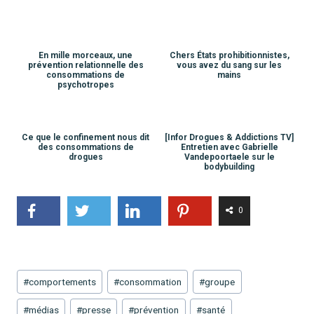
En mille morceaux, une
Chers États prohibitionnistes,
prévention relationnelle des
vous avez du sang sur les
consommations de
mains
psychotropes
Ce que le confinement nous dit
[Infor Drogues & Addictions TV]
des consommations de
Entretien avec Gabrielle
drogues
Vandepoortaele sur le
bodybuilding
0
Étiquettes
#
comportements
#
consommation
#
groupe
de
#
médias
#
presse
#
prévention
#
santé
la