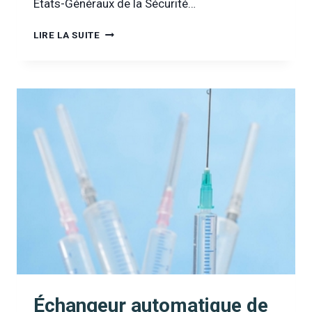
États-Généraux de la Sécurité…
ALCOOL
LIRE LA SUITE
OU
DROGUES
AU
VOLANT
?
LETTRE
OUVERTE
À
ETIENNE
SCHOUPPE
Échangeur automatique de