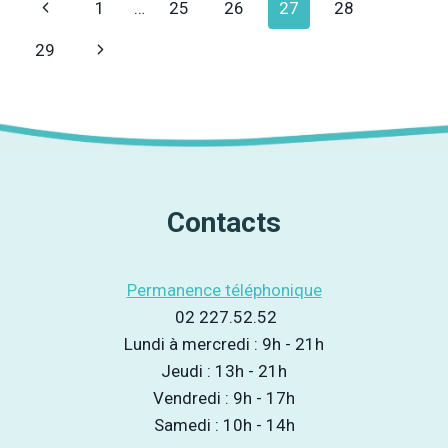
Navigation
Page
1
…
25
26
27
28
INTÉGRÉE
EN
de
précédente
Page
29
MATIÈRE
DE
page
suivante
DROGUES
Contacts
Permanence téléphonique
02 227.52.52
Lundi à mercredi : 9h - 21h
Jeudi : 13h - 21h
Vendredi : 9h - 17h
Samedi : 10h - 14h