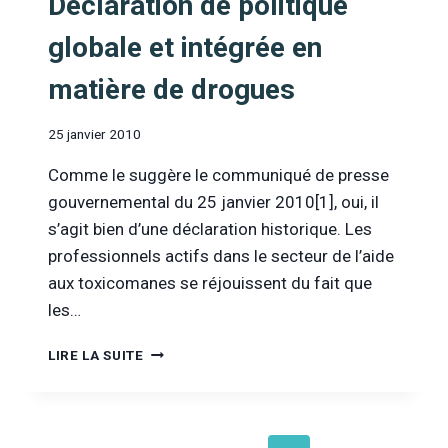
Déclaration de politique
DU
SITE
globale et intégrée en
DE
LA
matière de drogues
RTBF,
SECTION
« SPORT
25 janvier 2010
MOTEUR »
!
Comme le suggère le communiqué de presse
gouvernemental du 25 janvier 2010[1], oui, il
s’agit bien d’une déclaration historique. Les
professionnels actifs dans le secteur de l’aide
aux toxicomanes se réjouissent du fait que
les…
DÉCLARATION
LIRE LA SUITE
DE
POLITIQUE
GLOBALE
ET