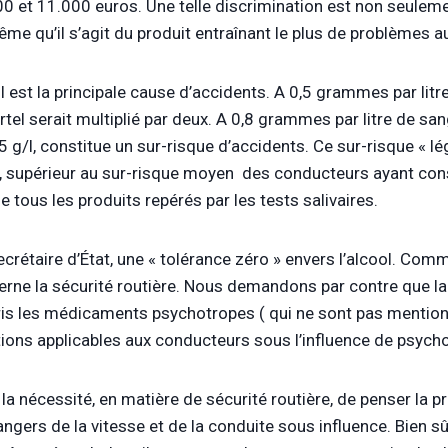
et 11.000 euros. Une telle discrimination est non seulement
me qu’il s’agit du produit entraînant le plus de problèmes au
ol est la principale cause d’accidents. A 0,5 grammes par lit
tel serait multiplié par deux. A 0,8 grammes par litre de san
/l, constitue un sur-risque d’accidents. Ce sur-risque « lé
) , supérieur au sur-risque moyen des conducteurs ayant c
e tous les produits repérés par les tests salivaires.
étaire d’État, une « tolérance zéro » envers l’alcool. Comm
erne la sécurité routière. Nous demandons par contre que la
s les médicaments psychotropes ( qui ne sont pas mentionné
tions applicables aux conducteurs sous l’influence de psych
la nécessité, en matière de sécurité routière, de penser la p
ngers de la vitesse et de la conduite sous influence. Bien sû