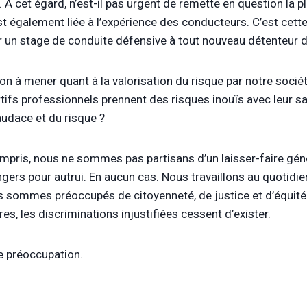
. A cet égard, n’est-il pas urgent de remette en question la p
e est également liée à l’expérience des conducteurs. C’est cet
ir un stage de conduite défensive à tout nouveau détenteur 
xion à mener quant à la valorisation du risque par notre soci
ifs professionnels prennent des risques inouïs avec leur sant
audace et du risque ?
mpris, nous ne sommes pas partisans d’un laisser-faire génér
ers pour autrui. En aucun cas. Nous travaillons au quotidie
s sommes préoccupés de citoyenneté, de justice et d’équité.
 les discriminations injustifiées cessent d’exister.
e préoccupation.