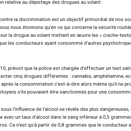
ion relative au dépistage des drogues au volant.
 contre la discrimination est un objectif primordial de nos 
 nous nous étonnons qu’en ce qui concerne la sécurité routièr
 sur la drogue au volant mettant en œuvre les « crache-test
que les conducteurs ayant consommé d’autres psychotropes ? 
10, prévoit que la police est chargée d’effectuer un test sa
ecter cinq drogues différentes : cannabis, amphétamine, ecs
 après la consommation c’est-à-dire alors même qu’il ne prod
 citoyens s’ils pouvaient être sanctionnés pour une consomma
te sous l’influence de l’alcool se révèle des plus dangereuse
e avec un taux d’alcool dans le sang inférieur à 0,5 grammes e
os. Ce n’est qu’à partir de 0,8 grammes que le conducteur e