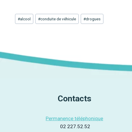
Étiquettes
#
alcool
#
conduite de véhicule
#
drogues
de
la
publication :
Contacts
Permanence téléphonique
02 227.52.52