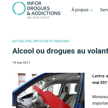
Aller
au
À propos
Ser
contenu
ACTUALITÉS, ARTICLES ET ANALYSES
Alcool ou drogues au volan
19 mai 2011
Lettre o
mai 2011
Monsieur
importan