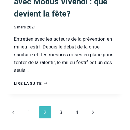
avec Modus Vivendi : que
devient la fête?
5 mars 2021
Entretien avec les acteurs de la prévention en
milieu festif. Depuis le début de la crise
sanitaire et des mesures mises en place pour
tenter de la ralentir, le milieu festif est un des
seuls…
[INFOR
LIRE LA SUITE
DROGUES
&
ADDICTIONS
TV]
Navigation
Page
Page
1
2
3
4
ENTRETIEN
AVEC
de
précédente
suivante
MODUS