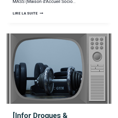
MASS (Maison d’Accueil Socio…
SALLES
LIRE LA SUITE
DE
CONSOMMATION
À
MOINDRE
RISQUE
:
EN
FINIR
AVEC
LES
IDÉES
REÇUES
[Infor Drogues &