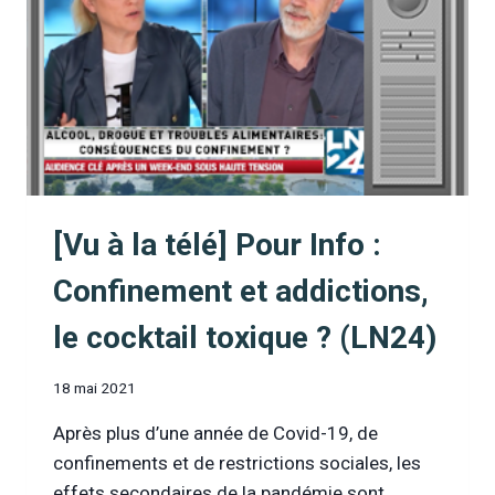
:
UN
LOGEMENT
POUR
TOUS,
SANS
CONDITION
[Vu à la télé] Pour Info :
Confinement et addictions,
le cocktail toxique ? (LN24)
18 mai 2021
Après plus d’une année de Covid-19, de
confinements et de restrictions sociales, les
effets secondaires de la pandémie sont