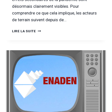
désormais clairement visibles. Pour
comprendre ce que cela implique, les acteurs
de terrain suivent depuis de…
[VU
LIRE LA SUITE
À
LA
TÉLÉ]
POUR
INFO
:
CONFINEMENT
ET
ADDICTIONS,
LE
COCKTAIL
TOXIQUE
?
(LN24)