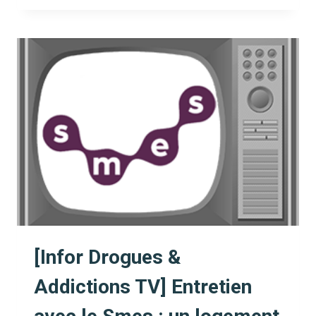
&
ADDICTIONS
TV]
ENTRETIEN
AVEC
GABRIELLE
VANDEPOORTAELE
SUR
LE
BODYBUILDING
[Infor Drogues &
Addictions TV] Entretien