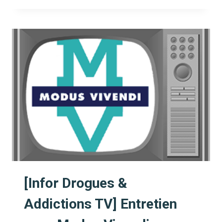
&
ADDICTIONS
TV]
ENTRETIEN
AVEC
ENADEN
:
S’ADAPTER
AUX
NOUVELLES
SITUATIONS
[Infor Drogues &
Addictions TV] Entretien