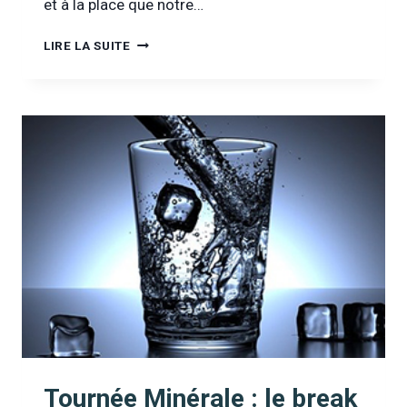
et à la place que notre…
[INFOR
LIRE LA SUITE
DROGUES
&
ADDICTIONS
TV]
ENTRETIEN
AVEC
TOURNÉE
MINÉRALE
Tournée Minérale : le break