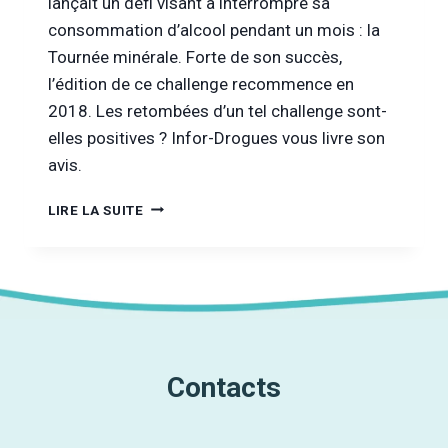
lançait un défi visant à interrompre sa
consommation d’alcool pendant un mois : la
Tournée minérale. Forte de son succès,
l’édition de ce challenge recommence en
2018. Les retombées d’un tel challenge sont-
elles positives ? Infor-Drogues vous livre son
avis.
TOURNÉE
LIRE LA SUITE
MINÉRALE
:
C’EST
REPARTI
POUR
UN
MOIS
SANS
Contacts
ALCOOL
!