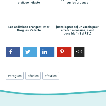
pratique néfaste
sur les drogues
Les addictions changent, Infor
[Dans la presse] Un vaccin pour
Drogues s’adapte
arrêter la cocaïne, c'est
possible ? (Bel RTL)
0
Étiquettes
#
drogues
#
écoles
#
fouilles
de
la
publication :