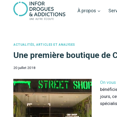
Aller
au
À propos
Ser
contenu
ACTUALITÉS, ARTICLES ET ANALYSES
Une première boutique de C
20 juillet 2018
On vous 
bénéfici
jours, c
spéciali