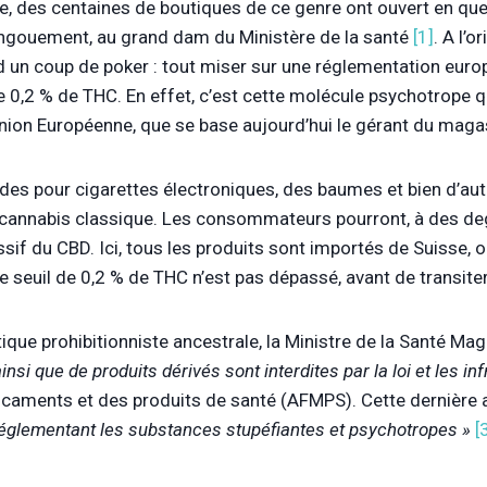
e, des centaines de boutiques de ce genre ont ouvert en que
gouement, au grand dam du Ministère de la santé
[1]
. A l’
d un coup de poker : tout miser sur une réglementation euro
 0,2 % de THC. En effet, c’est cette molécule psychotrope qu
nion Européenne, que se base aujourd’hui le gérant du magas
liquides pour cigarettes électroniques, des baumes et bien d’
 cannabis classique. Les consommateurs pourront, à des degr
ssif du CBD. Ici, tous les produits sont importés de Suisse, 
le seuil de 0,2 % de THC n’est pas dépassé, avant de transiter
que prohibitionniste ancestrale, la Ministre de la Santé Ma
ainsi que de produits dérivés sont interdites par la loi et les i
dicaments et des produits de santé (AFMPS). Cette dernière
réglementant les substances stupéfiantes et psychotropes »
[