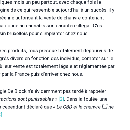
lques mois un peu partout, avec chaque fois le
origine de ce qui ressemble aujourd’hui à un succès, il y
péenne autorisant la vente de chanvre contenant
i donne au cannabis son caractère illégal. C’est
in bruxellois pour s’implanter chez nous.
autres produits, tous presque totalement dépourvus de
és divers en fonction des individus, compter sur le
où leur vente est totalement légale et réglementée par
 par la France puis d’arriver chez nous.
ggie De Block n’a évidemment pas tardé à rappeler
nfractions sont punissables »
[2]
.
Dans la foulée, une
 a cependant déclaré que
« Le CBD et le chanvre […] ne
3]
.