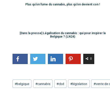
Plus qu’on fume du cannabis, plus qu’on devient con !
[Dans la presse] Légalisation du cannabis : qui pour inspirer la
Belgique ? (LN24)
0
Étiquettes
#
belgique
#
cannabis
#
cbd
#
législation
#
vente de 
de
la
publication :