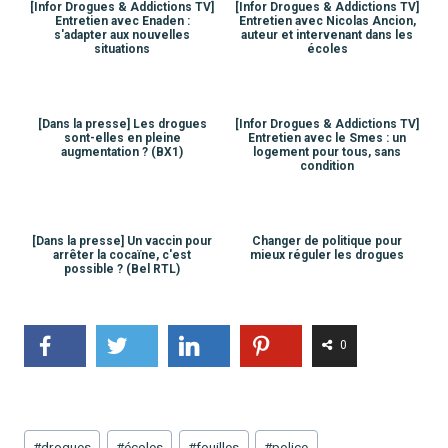
[Infor Drogues & Addictions TV]
[Infor Drogues & Addictions TV]
Entretien avec Enaden :
Entretien avec Nicolas Ancion,
s'adapter aux nouvelles
auteur et intervenant dans les
situations
écoles
[Dans la presse] Les drogues
[Infor Drogues & Addictions TV]
sont-elles en pleine
Entretien avec le Smes : un
augmentation ? (BX1)
logement pour tous, sans
condition
[Dans la presse] Un vaccin pour
Changer de politique pour
arrêter la cocaïne, c'est
mieux réguler les drogues
possible ? (Bel RTL)
0
Étiquettes
#
drogues
#
écoles
#
fouilles
#
police