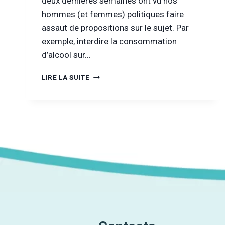
deux dernières semaines ont vu nos
hommes (et femmes) politiques faire
assaut de propositions sur le sujet. Par
exemple, interdire la consommation
d’alcool sur…
COMMENT
LIRE LA SUITE
RÉDUIRE
LA
SURCONSOMMATION
D’ALCOOL
?