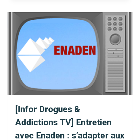
TÉLÉ]
POUR
INFO
:
CONFINEMENT
ET
ADDICTIONS,
LE
COCKTAIL
TOXIQUE
?
(LN24)
[Infor Drogues &
Addictions TV] Entretien
avec Enaden : s’adapter aux