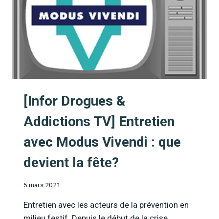
S’ADAPTER
AUX
NOUVELLES
SITUATIONS
[Infor Drogues &
Addictions TV] Entretien
avec Modus Vivendi : que
devient la fête?
5 mars 2021
Entretien avec les acteurs de la prévention en
milieu festif. Depuis le début de la crise