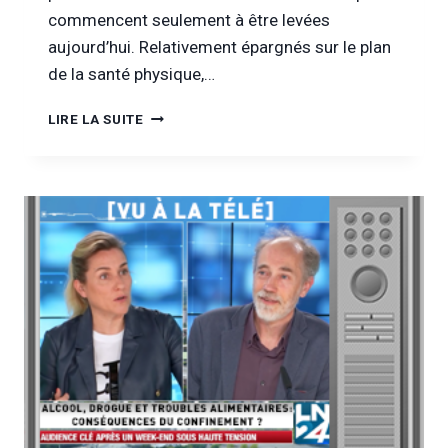
commencent seulement à être levées
aujourd’hui. Relativement épargnés sur le plan
de la santé physique,…
[INFOR
LIRE LA SUITE
DROGUES
&
ADDICTIONS
TV]
ENTRETIEN
AVEC
LE
SERVICE
DROIT
DES
JEUNES
DE
BRUXELLES