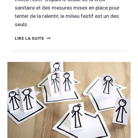
sanitaire et des mesures mises en place pour
tenter de la ralentir, le milieu festif est un des
seuls…
[INFOR
LIRE LA SUITE
DROGUES
&
ADDICTIONS
TV]
ENTRETIEN
AVEC
MODUS
VIVENDI
:
QUE
DEVIENT
LA
FÊTE?