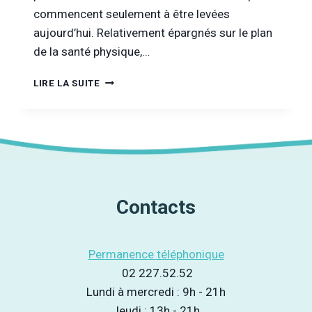
commencent seulement à être levées
aujourd’hui. Relativement épargnés sur le plan
de la santé physique,…
[INFOR
LIRE LA SUITE
DROGUES
&
ADDICTIONS
TV]
ENTRETIEN
AVEC
LE
SERVICE
Contacts
DROIT
DES
JEUNES
Permanence téléphonique
DE
BRUXELLES
02 227.52.52
Lundi à mercredi : 9h - 21h
Jeudi : 13h - 21h