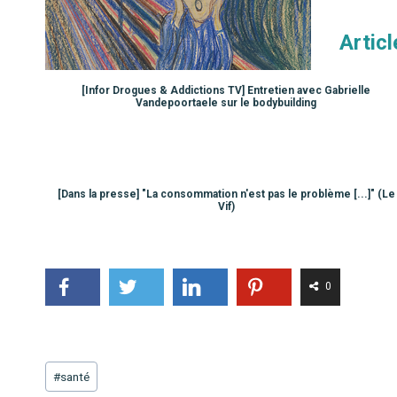
Artic
[Infor Drogues & Addictions TV] Entretien avec Gabrielle
Vandepoortaele sur le bodybuilding
[Dans la presse] "La consommation n'est pas le problème [...]" (Le
Vif)
0
Étiquettes
#
santé
de