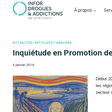
Aller
au
À propos
Ser
contenu
ACTUALITÉS, ARTICLES ET ANALYSES
Inquiétude en Promotion de
3 janvier 2014
Début 20
les régi
secteur 