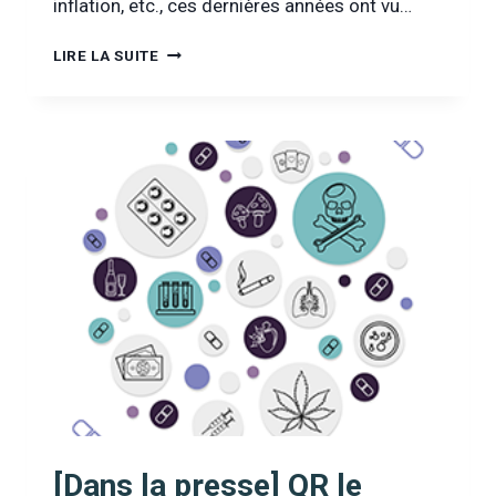
inflation, etc., ces dernières années ont vu…
[DANS
LIRE LA SUITE
LA
PRESSE]
DOSSIER
FESTIVALS
:
UN
ÉTÉ
DE
DÉCIBELS
(MOUSTIQUE)
[Dans la presse] QR le