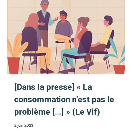
DÉBAT
:
PLUS
DE
DROGUES,
MOINS
DE
SÉCURITÉ
?
(LA
UNE)
[Dans la presse] « La
consommation n’est pas le
problème […] » (Le Vif)
2 juin 2023