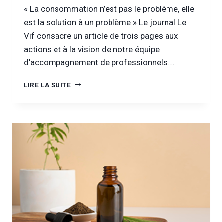
« La consommation n’est pas le problème, elle
est la solution à un problème » Le journal Le
Vif consacre un article de trois pages aux
actions et à la vision de notre équipe
d’accompagnement de professionnels….
[DANS
LIRE LA SUITE
LA
PRESSE]
« LA
CONSOMMATION
N’EST
PAS
LE
PROBLÈME
[…] »
(LE
VIF)