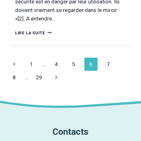
sécurité est en danger par leur utilisation. Ils
doivent vraiment se regarder dans le miroir
»[2]. A entendre…
CHERS
LIRE LA SUITE
ÉTATS
PROHIBITIONNISTES,
VOUS
AVEZ
Navigation
Page
1
…
4
5
6
7
DU
SANG
de
précédente
Page
8
…
29
SUR
LES
page
suivante
MAINS
Contacts