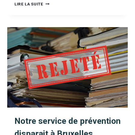
[DANS
LIRE LA SUITE
LA
PRESSE]
ALERTE
AU
NOUVEAU
CANNABINOÏDE
HHC
(MEDIQUALITY)
Notre service de prévention
disparait à Bruxelles