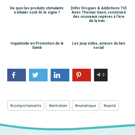
De quoi les produits stimulants
[Infor Drogues & Addictions TV]
à inhaler sont-ils le signe ?
Avec Thomas Gaon, construire
des nouveaux repères à l'ère
de la tran...
Inquiétude en Promotion de la
Les jeux vidéo, acteurs du lien
Santé
social
0
Étiquettes
#
comportements
#
entretien
#
numérique
#
santé
de
la
publication :