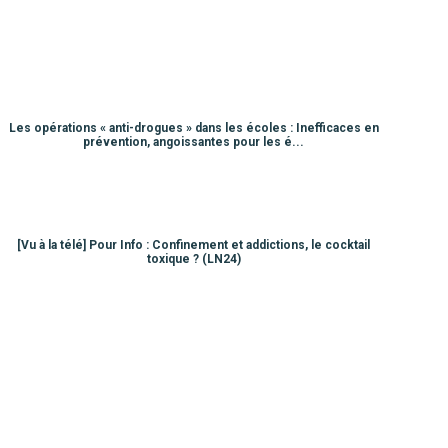
Les opérations « anti-drogues » dans les écoles : Inefficaces en
prévention, angoissantes pour les é...
[Vu à la télé] Pour Info : Confinement et addictions, le cocktail
toxique ? (LN24)