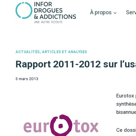
Aller
au
À propos
Ser
contenu
ACTUALITÉS, ARTICLES ET ANALYSES
Rapport 2011-2012 sur l’us
3 mars 2013
Eurotox 
synthès
bisannuel
Ce dossie