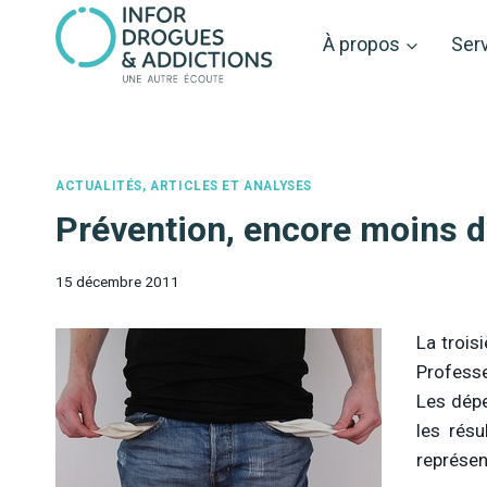
Aller
au
À propos
Ser
contenu
ACTUALITÉS, ARTICLES ET ANALYSES
Prévention, encore moins d
15 décembre 2011
La trois
Professe
Les dépe
les résu
représen