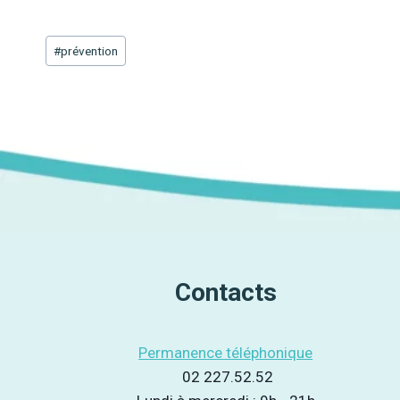
Étiquettes
#
prévention
de
la
publication :
Contacts
Permanence téléphonique
02 227.52.52