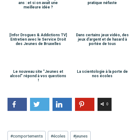
ans : et si on avait une
pratique néfaste
meilleure idée ?
[Infor Drogues & Addictions TV]
Dans certains jeux vidéo, des
Entretien avec le Service Droit
jeux d’argent et de hasard à
des Jeunes de Bruxelles
portée de tous
Le nouveau site "Jeunes et
La scientologie à la porte de
alcool" répond à vos questions
nos écoles
!
0
Étiquettes
#
comportements
#
écoles
#
jeunes