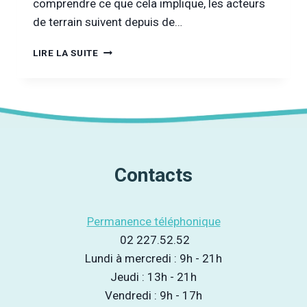
comprendre ce que cela implique, les acteurs
de terrain suivent depuis de…
[VU
LIRE LA SUITE
À
LA
TÉLÉ]
POUR
INFO
:
CONFINEMENT
ET
Contacts
ADDICTIONS,
LE
COCKTAIL
Permanence téléphonique
TOXIQUE
?
02 227.52.52
(LN24)
Lundi à mercredi : 9h - 21h
Jeudi : 13h - 21h
Vendredi : 9h - 17h