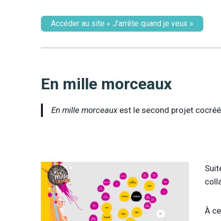
Accéder au site « J’arrête quand je veux »
En mille morceaux
En mille morceaux
est le second projet cocréé 
Suit
coll
À ce