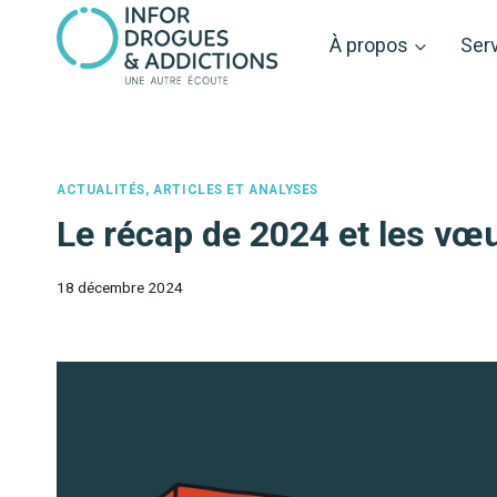
Aller
au
À propos
Ser
contenu
ACTUALITÉS, ARTICLES ET ANALYSES
Le récap de 2024 et les vœ
18 décembre 2024